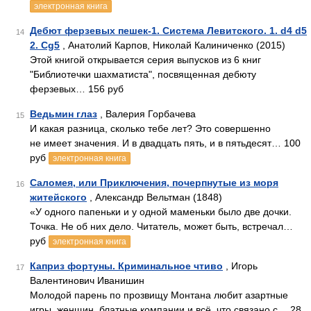
электронная книга
Дебют ферзевых пешек-1. Система Левитского. 1. d4 d5
14
2. Cg5
, Анатолий Карпов, Николай Калиниченко (2015)
Этой книгой открывается серия выпусков из 6 книг
"Библиотечки шахматиста", посвященная дебюту
ферзевых… 156 руб
Ведьмин глаз
, Валерия Горбачева
15
И какая разница, сколько тебе лет? Это совершенно
не имеет значения. И в двадцать пять, и в пятьдесят… 100
руб
электронная книга
Саломея, или Приключения, почерпнутые из моря
16
житейского
, Александр Вельтман (1848)
«У одного папеньки и у одной маменьки было две дочки.
Точка. Не об них дело. Читатель, может быть, встречал…
руб
электронная книга
Каприз фортуны. Криминальное чтиво
, Игорь
17
Валентинович Иванишин
Молодой парень по прозвищу Монтана любит азартные
игры, женщин, блатные компании и всё, что связано с… 28