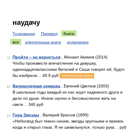
наудачу
Толкование
Перевод
Книги
все
электронные книги
аудиокниги
Пройти – но вернуться
, Михаил Акимов (2014)
11
Чтобы произвести впечатление на девушку,
одиннадцатиклассники Виталий и Саша говорят ей, будто
бы изобрели… 49.9 руб
электронная книга
Великолепная семерка
, Евгений Цветков (2003)
12
В школьные годы каждый из нас ищет надежного друга и
дело по душе. Иначе скучно и бессмысленно жить на
свете… 340 руб
Гора Звезды
, Валерий Брюсов (1899)
13
«Небосвод был темно-синим, звезды крупными и яркими,
когда я открыл глаза. Я не шевельнулся, только рука… руб