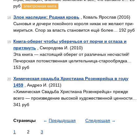
руб
электронная книга
Злое наследие: Родная кровь
, Коваль Ярослав (2016)
18
Сыновья и дочери покойного короля никак не желают при-
мириться. Спор за власть становится ещё более… 192 руб
Книга-оберег чтобы уберечься от порчи и сглаза и
19
притянуть
, Смородова И. (2010)
Эта книга — настоящий оберег от различных несчастий!
Печорская потомственная целительница-старообрядка…
153 руб
Химическая свадьба Христиана Розенкрейца в году
20
1459
, Андреэ И. (2011)
«Химическая Свадьба Христиана Розенкрейца» прежде
всего — произведение высокой художественной ценности…
341 руб
Страницы
←
Предыдущая
Следующая
→
1
2
3